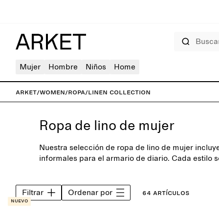
Buscar
Mujer
Hombre
Niños
Home
ARKET
/
Women
/
Ropa
/
Linen Collection
Ropa de lino de mujer
Nuestra selección de ropa de lino de mujer inclu
informales para el armario de diario. Cada estilo
prestando una gran atención a la silueta y al deta
las temporadas.
Filtrar
Ordenar por
64 artículos
Nuevo