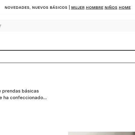
Novedades, nuevos básicos
|
MUJER
HOMBRE
NIÑOS
HOME
ye prendas básicas
 se ha confeccionado
lle para que dure más allá de