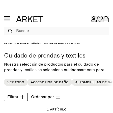
Buscar
ARKET
/
Homeware
/
Baño
/
Cuidado de prendas y textiles
Cuidado de prendas y textiles
Nuestra selección de productos para el cuidado de
prendas y textiles se selecciona cuidadosamente para
simplificar el cuidado de la ropa y ayudar a que el
armario dure más allá de las temporadas.
Ver todo
Accesorios de baño
Alfombrillas de b
Filtrar
Ordenar por
1 artículo