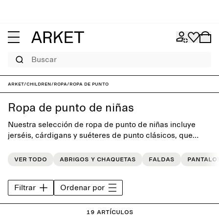
Buscar
ARKET
/
Children
/
Ropa
/
Ropa de punto
Ropa de punto de niñas
Nuestra selección de ropa de punto de niñas incluye
jerséis, cárdigans y suéteres de punto clásicos, que
ofrecen suavidad y calidez para el uso diario.
Ver todo
Abrigos y chaquetas
Faldas
Pantalo
Filtrar
Ordenar por
19 artículos