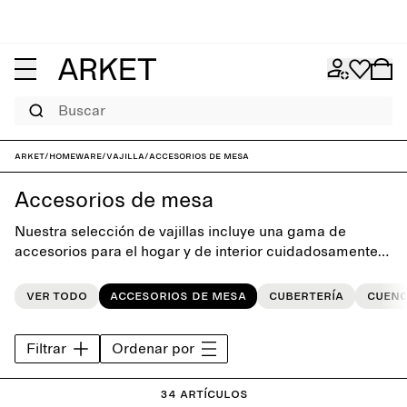
Buscar
ARKET
/
Homeware
/
Vajilla
/
Accesorios de mesa
Accesorios de mesa
Nuestra selección de vajillas incluye una gama de
accesorios para el hogar y de interior cuidadosamente
seleccionada. Las colecciones de artículos incluyen
piezas clásicas y únicas, cada una de ellas diseñada
Ver todo
Accesorios de mesa
Cubertería
Cuen
para una vida cotidiana más bella.
Filtrar
Ordenar por
34 artículos