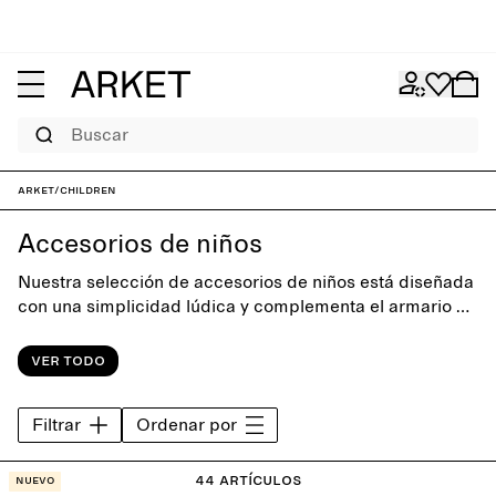
Buscar
ARKET
/
Children
Accesorios de niños
Nuestra selección de accesorios de niños está diseñada
con una simplicidad lúdica y complementa el armario de
diario. La colección ofrece una diversa gama de estilos,
como zapatos, sombreros, gorras, guantes, gafas de sol
Ver todo
y accesorios para el cabello.
Filtrar
Ordenar por
44 artículos
Nuevo