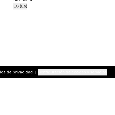
Mi cuenta
ES (Es)
tica de privacidad
Configuración de cookies y servicios
|