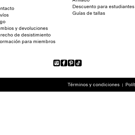
Afiliado
Descuento para estudiantes
ntacto
Guías de tallas
víos
go
mbios y devoluciones
recho de desistimiento
formación para miembros
Términos y condiciones
Polí
|