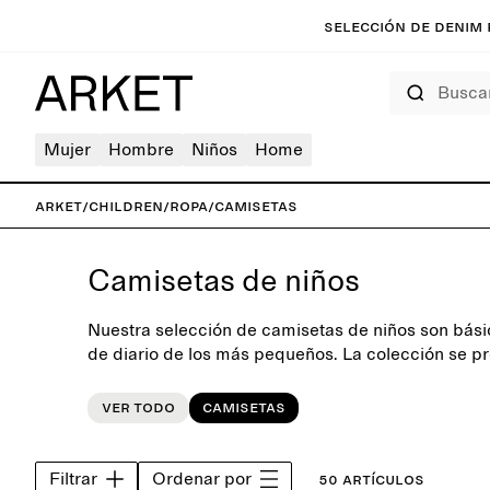
Selección de denim 
Buscar
Mujer
Hombre
Niños
Home
ARKET
/
Children
/
Ropa
/
Camisetas
Camisetas de niños
Nuestra selección de camisetas de niños son bási
de diario de los más pequeños. La colección se p
neutros que se complementan con vibrantes colore
combinarlos con facilidad.
Ver todo
Camisetas
Filtrar
Ordenar por
50 artículos