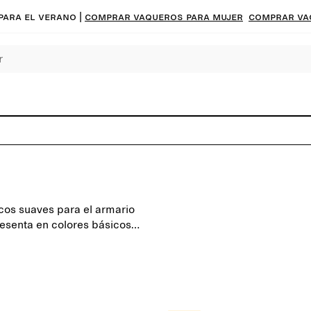
para el verano |
Comprar vaqueros para mujer
Comprar va
cos suaves para el armario
resenta en colores básicos
s vivos para mezclarlos y