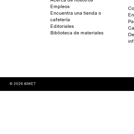
Acerca de nosotros
Empleos
Co
Encuentra una tienda o
En
cafetería
Pa
Editoriales
Ca
Biblioteca de materiales
De
in
© 2026 ARKET