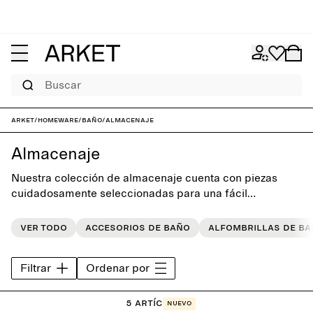
Buscar
ARKET
/
Homeware
/
Baño
/
Almacenaje
Almacenaje
Nuestra colección de almacenaje cuenta con piezas
cuidadosamente seleccionadas para una fácil
organización del baño. Mezcla y combina tamaños y
colores para adaptarlos a tus necesidades.
Ver todo
Accesorios de baño
Alfombrillas de b
Filtrar
Ordenar por
5 artículos
Nuevo