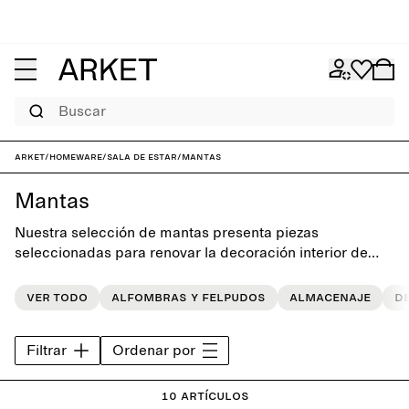
Buscar
ARKET
/
Homeware
/
Sala de estar
/
Mantas
Mantas
Nuestra selección de mantas presenta piezas
seleccionadas para renovar la decoración interior de
una manera acogedora. La colección ofrece mantas de
lana tanto en tonos neutros como coloridas,
Ver todo
Alfombras y felpudos
Almacenaje
D
cuidadosamente confeccionadas para que duren más
allá de las temporadas.
Filtrar
Ordenar por
10 artículos