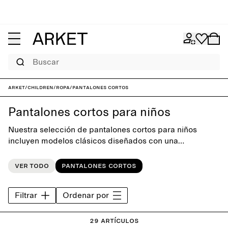
Buscar
ARKET
/
Children
/
Ropa
/
Pantalones cortos
Pantalones cortos para niños
Nuestra selección de pantalones cortos para niños
incluyen modelos clásicos diseñados con una
simplicidad lúdica. La colección, tanto en tonos neutros
como en colores vivos de temporada, crea una base
Ver todo
Pantalones cortos
versátil para el armario de verano.
Filtrar
Ordenar por
29 artículos