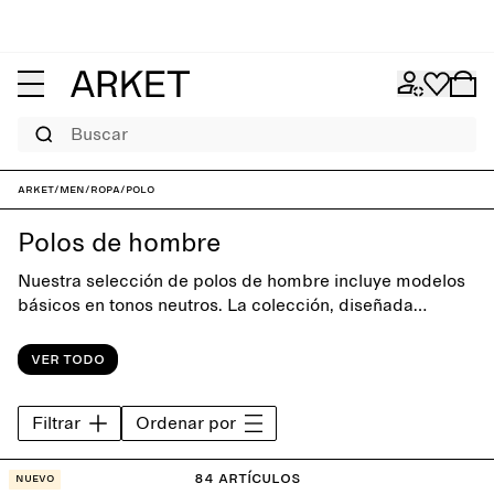
Buscar
ARKET
/
Men
/
Ropa
/
Polo
Polos de hombre
Nuestra selección de polos de hombre incluye modelos
básicos en tonos neutros. La colección, diseñada
prestando atención a la forma, ofrece una base versátil
para el armario de diario.
Ver todo
Filtrar
Ordenar por
84 artículos
Nuevo