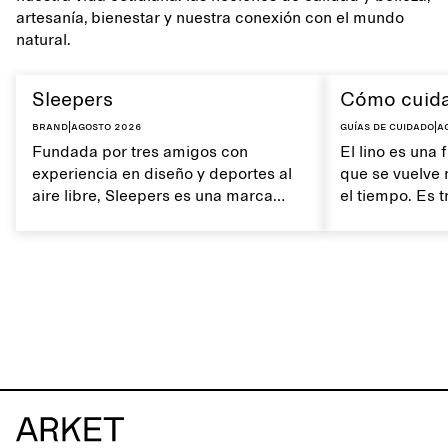
artesanía, bienestar y nuestra conexión con el mundo
natural.
Sleepers
Cómo cuidar
Brand
|
agosto 2026
Guías de cuidado
|
a
Fundada por tres amigos con
El lino es una 
experiencia en diseño y deportes al
que se vuelve 
aire libre, Sleepers es una marca
el tiempo. Es t
noruega de calzado inspirada en el
textura suave
movimiento diario y en una vida que
del lino ayuda
transcurre entre la ciudad y el mar.
características
La marca ofrece una alternativa a las
chanclas totalmente sintéticas,
caracterizada por líneas depuradas y
minimalistas, comodidad y facilidad
de uso en diferentes entornos.