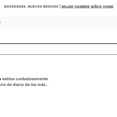
Novedades, nuevos básicos
|
MUJER
HOMBRE
NIÑOS
HOME
a estilos cuidadosamente
io de diario de los más
mo gorras, manoplas,