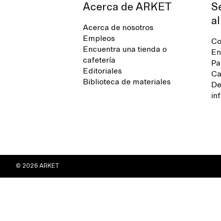
Acerca de ARKET
S
al
Acerca de nosotros
Empleos
Co
Encuentra una tienda o
En
cafetería
Pa
Editoriales
Ca
Biblioteca de materiales
De
in
© 2026 ARKET