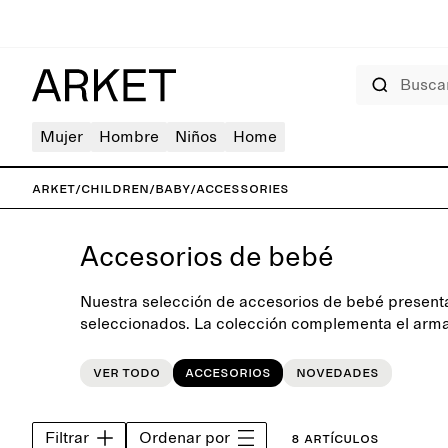
Buscar
Mujer
Hombre
Niños
Home
ARKET
/
Children
/
Baby
/
Accessories
Accesorios de bebé
Nuestra selección de accesorios de bebé present
seleccionados. La colección complementa el armar
pequeños e incluye accesorios de temporada, co
mantas y sombreros suaves.
Ver todo
Accesorios
Novedades
Filtrar
Ordenar por
8 artículos