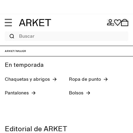
Buscar
Novedades
Vaqueros
Zapatos
Tops
ARKET
/
Mujer
En temporada
Chaquetas y abrigos
Ropa de punto
Pantalones
Bolsos
Editorial de ARKET