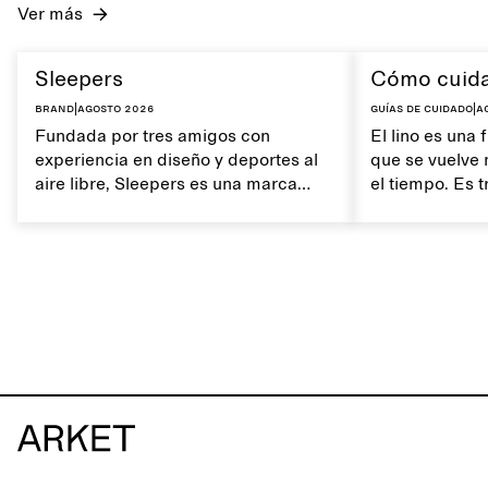
Ver más
Sleepers
Cómo cuidar
Brand
|
agosto 2026
Guías de cuidado
|
a
Fundada por tres amigos con
El lino es una 
experiencia en diseño y deportes al
que se vuelve 
aire libre, Sleepers es una marca
el tiempo. Es t
noruega de calzado inspirada en el
textura suave
movimiento diario y en una vida que
del lino ayuda
transcurre entre la ciudad y el mar.
características
La marca ofrece una alternativa a las
chanclas totalmente sintéticas,
caracterizada por líneas depuradas y
minimalistas, comodidad y facilidad
de uso en diferentes entornos.