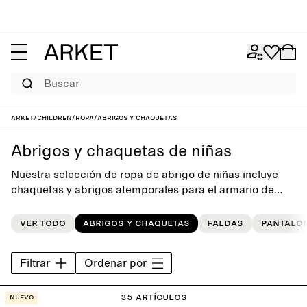
Buscar
ARKET
/
Children
/
Ropa
/
Abrigos y chaquetas
Abrigos y chaquetas de niñas
Nuestra selección de ropa de abrigo de niñas incluye
chaquetas y abrigos atemporales para el armario de
diario. Cada estilo, diseñado con una simplicidad lúdica,
está confeccionado para durar más allá de las
Ver todo
Abrigos y chaquetas
Faldas
Pantalo
temporadas.
Filtrar
Ordenar por
35 artículos
Nuevo