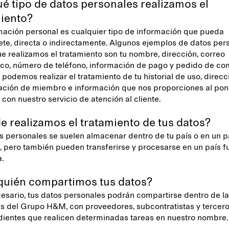
é tipo de datos personales realizamos el
miento?
mación personal es cualquier tipo de información que pueda
sete, directa o indirectamente. Algunos ejemplos de datos per
ue realizamos el tratamiento son tu nombre, dirección, correo
ico, número de teléfono, información de pago y pedido de co
podemos realizar el tratamiento de tu historial de uso, direcci
cación de miembro e información que nos proporciones al pon
 con nuestro servicio de atención al cliente.
 realizamos el tratamiento de tus datos?
s personales se suelen almacenar dentro de tu país o en un pa
pero también pueden transferirse y procesarse en un país f
a.
quién compartimos tus datos?
cesario, tus datos personales podrán compartirse dentro de l
 del Grupo H&M, con proveedores, subcontratistas y tercer
ientes que realicen determinadas tareas en nuestro nombre