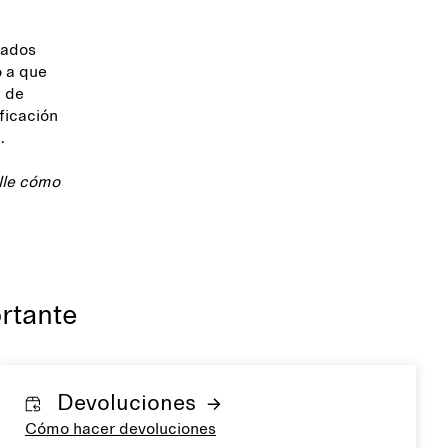
nados
o a que
a de
ificación
ta.
lle cómo
rtante
Devoluciones
Cómo hacer devoluciones