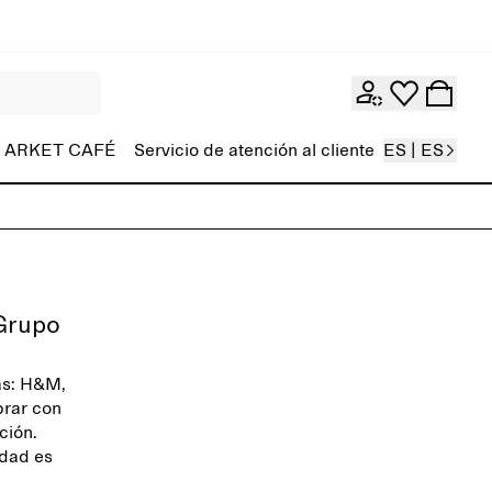
ARKET CAFÉ
Servicio de atención al cliente
ES | ES
 Grupo
as: H&M,
rar con
ción.
idad es