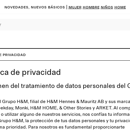
Novedades, nuevos básicos
|
MUJER
HOMBRE
NIÑOS
HOME
e privacidad
ica de privacidad
en del tratamiento de datos personales del
 Grupo H&M, filial de H&M Hennes & Mauritz AB y sus marc
ekday, Monki, H&M HOME, & Other Stories y ARKET. Al comp
o utilizar alguno de nuestros servicios, nos confías tu informa
Grupo H&M, la protección de tus datos personales y tu privac
a prioridad. Para nosotros es fundamental proporcionarte