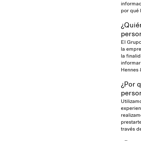
informac
por qué 
¿Quién
perso
El Grupo
la empre
la finali
informar
Hennes &
¿Por q
perso
Utilizam
experien
realizam
prestarte
través d