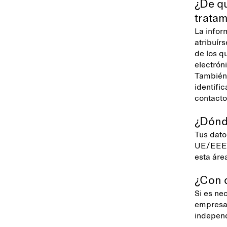
¿De qu
trata
La infor
atribuír
de los q
electrón
También 
identifi
contacto
¿Dónde
Tus dato
UE/EEE, 
esta áre
¿Con 
Si es ne
empresas
independ