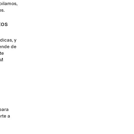
pilamos,
los.
tos
dicas, y
pende de
te
&M
para
rte a