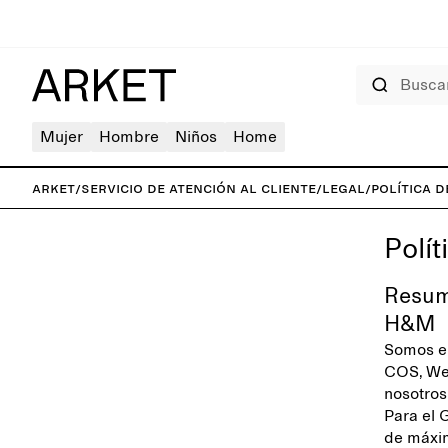
Buscar
Mujer
Hombre
Niños
Home
ARKET
/
Servicio de atención al cliente
/
Legal
/
Política d
Polít
Resum
H&M
Somos el
COS, We
nosotros 
Para el 
de máxim