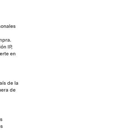
sonales
mpra.
ón IP,
erte en
ís de la
uera de
as
os
.