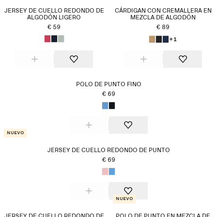
póntelas debajo de un abrigo de otoño para mayor
JERSEY DE CUELLO REDONDO DE
CÁRDIGAN CON CREMALLERA EN
calidez.
ALGODÓN LIGERO
MEZCLA DE ALGODÓN
€ 59
€ 89
+1
POLO DE PUNTO FINO
€ 69
Nuevo
JERSEY DE CUELLO REDONDO DE PUNTO
€ 69
Nuevo
JERSEY DE CUELLO REDONDO DE
POLO DE PUNTO EN MEZCLA DE