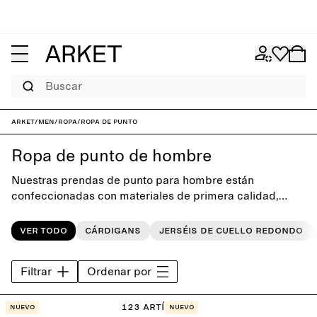
Buscar
ARKET
/
Men
/
Ropa
/
Ropa de punto
Ropa de punto de hombre
Nuestras prendas de punto para hombre están
confeccionadas con materiales de primera calidad,
como lana, merino, cachemir y mohair. La colección
incluye cuellos redondos clásicos, cárdigans y cuellos
Ver todo
Cárdigans
Jerséis de cuello redondo
altos elegantes, todos ellos diseñados con un enfoque
en la calidad, los colores neutros y una estética
Filtrar
Ordenar por
atemporal. Estas prendas forman una base esencial
para el armario diario, temporada tras temporada.
Combínalas con vaqueros o pantalones sastre, o
123 artículos
Nuevo
Nuevo