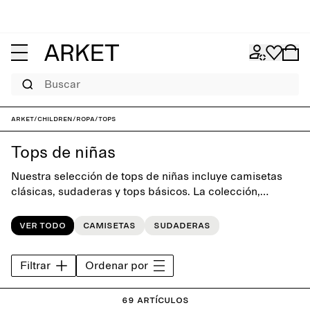
Buscar
ARKET
/
Children
/
Ropa
/
Tops
Tops de niñas
Nuestra selección de tops de niñas incluye camisetas
clásicas, sudaderas y tops básicos. La colección,
diseñada con una sencillez lúdica, ofrece una base
atemporal para el armario de diario.
Ver todo
Camisetas
Sudaderas
Filtrar
Ordenar por
69 artículos