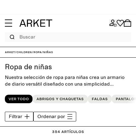
Buscar
ARKET
/
Children
/
Ropa
/
Niñas
Ropa de niñas
Nuestra selección de ropa para niñas crea un armario
de diario versátil diseñado con una simplicidad
divertida. Elige entre ropa de abrigo atemporal,
pantalones, jerséis, vestidos y accesorios, que se
Ver todo
Abrigos y chaquetas
Faldas
Pantalo
pueden mezclar y combinar con facilidad para una
sencilla rutina diaria para vestirse.
Filtrar
Ordenar por
354 artículos