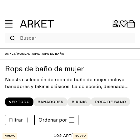
Buscar
ARKET
/
Women
/
Ropa
/
Ropa de baño
Ropa de baño de mujer
Nuestra selección de ropa de baño de mujer incluye
bañadores y bikinis clásicos. La colección, diseñada
prestando atención a las siluetas, el ajuste y la
comodidad, ofrece un armario de baño atemporal para
Ver todo
Bañadores
Bikinis
Ropa de baño
los días en la playa o en la piscina.
Filtrar
Ordenar por
105 artículos
Nuevo
Nuevo