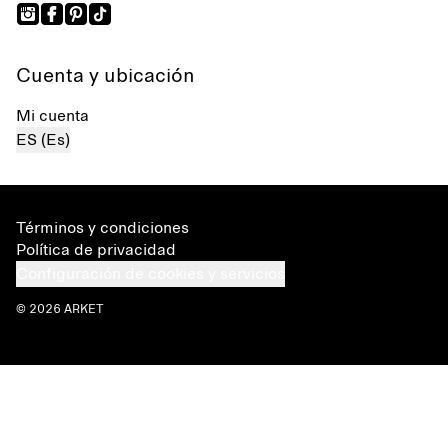
Cuenta y ubicación
Mi cuenta
ES (Es)
Términos y condiciones
Política de privacidad
Configuración de cookies y servicios
© 2026 ARKET