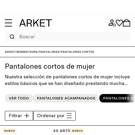
Buscar
ARKET
/
Women
/
Ropa
/
Pantalones
/
Pantalones cortos
Pantalones cortos de mujer
Nuestra selección de pantalones cortos de mujer incluye
estilos básicos que se han diseñado prestando mucha
atención a la silueta y a los detalles. Cada prenda,
diseñada para durar más allá de las temporadas, es un
Ver todo
Pantalones acampanados
Pantalones c
básico para el armario de diario.
Filtrar
Ordenar por
45 artículos
Nuevo
Nuevo