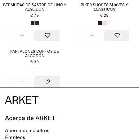
BERMUDAS DE SASTRE DE LINO Y
BIKER SHORTS SUAVES Y
ALGODÓN
ELÁSTICOS
€ 79
€ 29
PANTALONES CORTOS DE
ALGODÓN
€ 39
Acerca de ARKET
Acerca de nosotros
Empleos