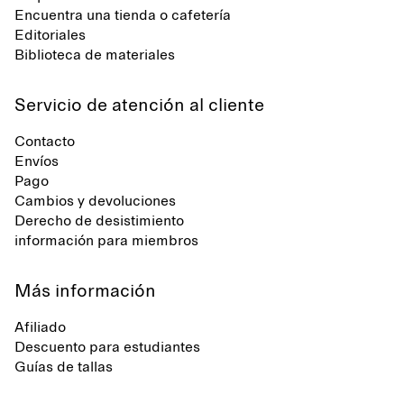
Encuentra una tienda o cafetería
Editoriales
Biblioteca de materiales
Servicio de atención al cliente
Contacto
Envíos
Pago
Cambios y devoluciones
Derecho de desistimiento
información para miembros
Más información
Afiliado
Descuento para estudiantes
Guías de tallas