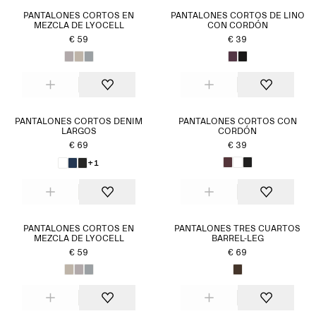
PANTALONES CORTOS EN
PANTALONES CORTOS DE LINO
MEZCLA DE LYOCELL
CON CORDÓN
€ 59
€ 39
PANTALONES CORTOS DENIM
PANTALONES CORTOS CON
LARGOS
CORDÓN
€ 69
€ 39
+1
PANTALONES CORTOS EN
PANTALONES TRES CUARTOS
MEZCLA DE LYOCELL
BARREL-LEG
€ 59
€ 69