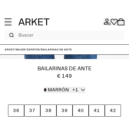
Buscar
ARKET
/
Mujer
/
Zapatos
/
Bailarinas de ante
BAILARINAS DE ANTE
€ 149
MARRÓN
+1
36
37
38
39
40
41
42