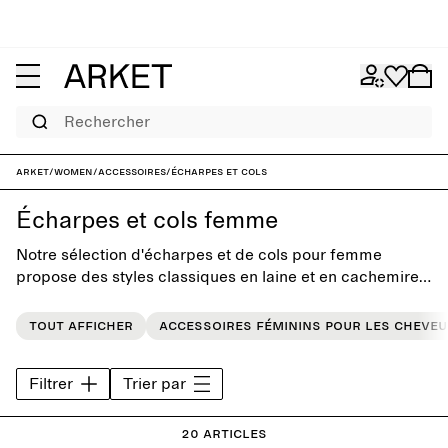
Rechercher
ARKET
/
Women
/
Accessoires
/
Écharpes et cols
Écharpes et cols femme
Notre sélection d'écharpes et de cols pour femme
propose des styles classiques en laine et en cachemire
pensés pour ajouter une touche de chaleur et de
douceur à votre garde-robe de tous les jours.
Tout afficher
Accessoires féminins pour les cheveu
Filtrer
Trier par
20 articles