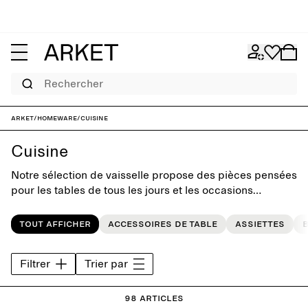
Rechercher
ARKET
/
Homeware
/
Cuisine
Cuisine
Notre sélection de vaisselle propose des pièces pensées
pour les tables de tous les jours et les occasions
festives. Cette collection vous présente des pièces
classiques et originales pour ajouter une touche de
Tout afficher
Accessoires de table
Assiettes
personnalité à votre cuisine.
Filtrer
Trier par
98 articles