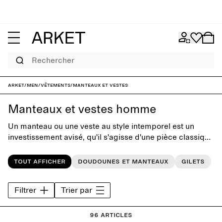
Rechercher
ARKET
/
Men
/
Vêtements
/
Manteaux et vestes
Manteaux et vestes homme
Un manteau ou une veste au style intemporel est un
investissement avisé, qu'il s'agisse d'une pièce classique
aux lignes épurées ou de l'article phare de la saison.
Alliant simplicité scandinave, silhouettes
Tout afficher
Doudounes et manteaux
Gilets
contemporaines et matériaux rigoureusement
sélectionnés, notre collection de manteaux d'automne et
Filtrer
Trier par
de vestes d'hiver pour homme a été pensée pour le
dressing moderne de tous les jours. Découvrez des
manteaux en laine élégants, des surchemises
96 articles