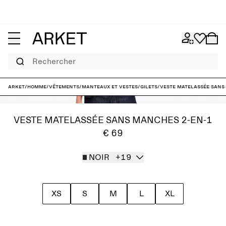
Rechercher
ARKET
/
Homme
/
Vêtements
/
Manteaux et vestes
/
Gilets
/
Veste matelassée sans
VESTE MATELASSÉE SANS MANCHES 2-EN-1
€ 69
NOIR
+19
XS
S
M
L
XL