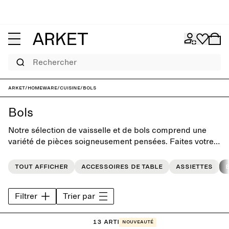
Rechercher
ARKET
/
Homeware
/
Cuisine
/
Bols
Bols
Notre sélection de vaisselle et de bols comprend une
variété de pièces soigneusement pensées. Faites votre
choix parmi des objets traditionnels et uniques conçus
pour les tables de tous les jours et les occasions
Tout afficher
Accessoires de table
Assiettes
festives.
Filtrer
Trier par
13 articles
Nouveauté