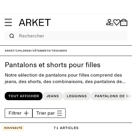
Rechercher
ARKET
/
Children
/
Vêtements
/
Trousers
Pantalons et shorts pour filles
Notre sélection de pantalons pour filles comprend des
jeans, des shorts, des combinaisons, des pantalons de
survêtement et des salopettes. Conçues avec une
simplicité ludique, toutes nos pièces mettent l'accent sur
Tout afficher
Jeans
Leggings
Pantalons de s
le confort et la polyvalence pour compléter la garde-
robe de tous les jours.
Filtrer
Trier par
71 articles
Nouveauté