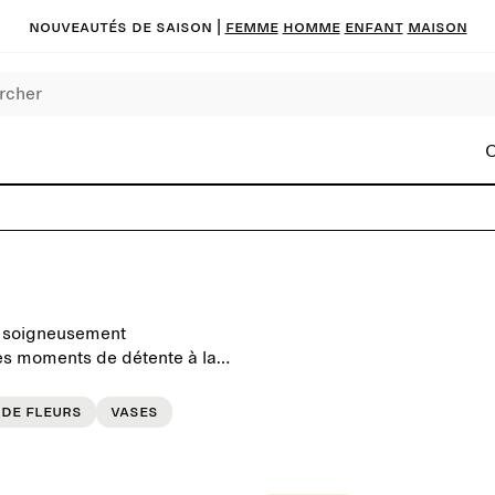
Nouveautés de saison
|
FEMME
HOMME
ENFANT
MAISON
C
s soigneusement
 les moments de détente à la
et colorées pour ajouter
rieure.
 de fleurs
Vases