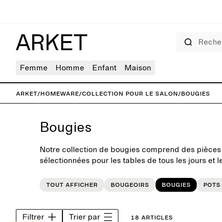
Rechercher
Femme
Homme
Enfant
Maison
ARKET
/
Homeware
/
Collection pour le salon
/
Bougies
Bougies
Notre collection de bougies comprend des pièce
sélectionnées pour les tables de tous les jours et
maison. Découvrez une variété de bougies neutres 
une touche de personnalité à votre décoration inté
Tout afficher
Bougeoirs
Bougies
Pots
Filtrer
Trier par
18 articles