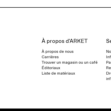
confort optimal et une grande facilité
d'utilisation dans différents
contextes.
À propos d'ARKET
Se
À propos de nous
No
Carrières
In
Trouver un magasin ou un café
Pa
Éditoriaux
Re
Liste de matériaux
Dr
in