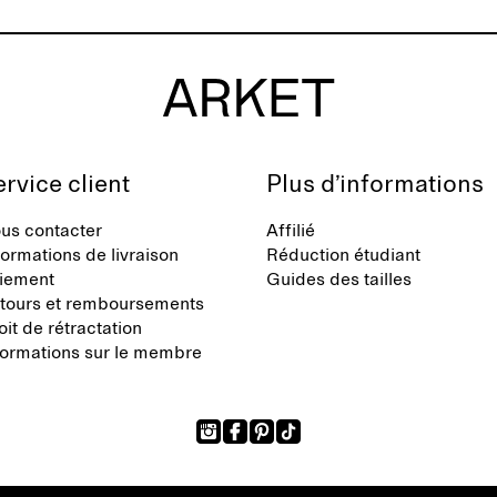
transposent l'esthétique si
Laila Gohar dans une gard
riche et modulable, conçue
accompagner chaque insta
quotidien à l'exceptionnel.
rvice client
Plus d’informations
us contacter
Affilié
formations de livraison
Réduction étudiant
iement
Guides des tailles
tours et remboursements
oit de rétractation
formations sur le membre