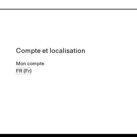
ngulière de
e-robe
 pour
nt, du
Compte et localisation
Mon compte
FR (Fr)