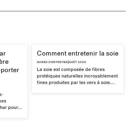
ar
Comment entretenir la soie
ère
Guides d'entretien
|
août 2026
-porter
La soie est composée de fibres
protéiques naturelles incroyablement
fines produites par les vers à soie.
C'est un matériau étonnamment
s-
solide, lisse et respirant qui évacue
mes
efficacement l'humidité. Manipulez
ohar pour
les vêtements en soie avec soin pour
rêt-à-
préserver leur texture lisse et
 a donné
brillante.