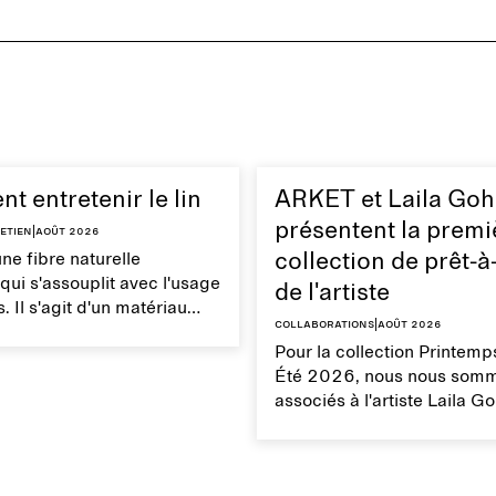
 entretenir le lin
ARKET et Laila Goh
présentent la premi
etien
|
août 2026
une fibre naturelle
collection de prêt-à
 qui s'assouplit avec l'usage
de l'artiste
. Il s'agit d'un matériau
Collaborations
|
août 2026
à la texture douce. Un bon
Pour la collection Printemp
du lin permet de conserver
Été 2026, nous nous som
étés naturelles.
associés à l'artiste Laila G
sa première collection de p
porter. Cette collaboration
naissance à 27 pièces qui