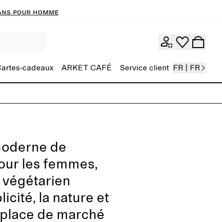
ans pour homme
artes-cadeaux
ARKET CAFÉ
Service client
FR | FR
moderne de
pour les femmes,
é végétarien
icité, la nature et
e place de marché