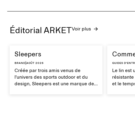
Éditorial ARKET
Voir plus
Sleepers
Comment
Brand
|
août 2026
Guides d'entr
Créée par trois amis venus de
Le lin est 
l'univers des sports outdoor et du
résistante
design, Sleepers est une marque de
et le temps
chaussures norvégienne inspirée par
respirant 
les mouvements du quotidien et une
entretien 
vie entre ville et mer. La marque
ses propri
propose une alternative aux tongs
entièrement synthétiques, avec des
créations caractérisées par des
lignes épurées et minimalistes, un