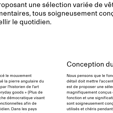
oposant une sélection variée de vê
limentaires, tous soigneusement co
lir le quotidien.
Conception du
encé le mouvement
Nous pensons que le fond
é la pierre angulaire du
détail doit mettre l'accen
 l'historien de l'art
est de proposer une séle
eryday goods » (Plus de
magnifiquement conçus et
oche démocratique visant
fonction et une significat
onctionnelles afin de
sont soigneusement conç
tidien. Dans les pays
utilisés et chéris penda