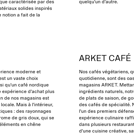
ique caractérisée par des
quelqu'un d'autre.
tériaux solides inspirés
 notion a fait de la
ARKET CAFÉ
érience moderne et
Nos cafés végétariens, qu
'est un vaste choix
quotidienne, sont des oa
nsi qu'un café nordique
magasins ARKET. Mettant e
ne expérience d'achat plus
ingrédients naturels, no
un de nos magasins est
de plats de saison, de go
ocale. Mais à l'intérieur,
des cafés de spécialité. 
iques : des rayonnages
l'un des premiers défense
rome de gris doux, qui se
expérience culinaire raff
s éléments en chêne
dans plusieurs restaurant
d'une cuisine créative, s