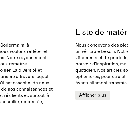
Liste de matér
à Södermalm, à
Nous concevons des pièce
ous voulons refléter et
un véritable besoin. Notr
ons. Notre rayonnement
vêtements et de produits
nous remettre
pouvoir d'inspiration, mai
luer. La diversité et
quotidien. Nos articles 
 prisme à travers lequel
éphémères, pour être uti
il est essentiel de nous
éventuellement transmis 
ti de nos connaissances et
Afficher plus
 résilients et, surtout, à
cueillie, respectée,