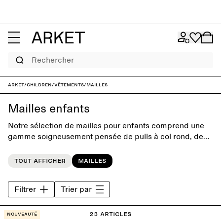
Rechercher
ARKET
/
Children
/
Vêtements
/
Mailles
Mailles enfants
Notre sélection de mailles pour enfants comprend une
gamme soigneusement pensée de pulls à col rond, de
cardigans et de tricots classiques. Cette collection mise
sur une simplicité ludique pour proposer des pièces
Tout afficher
Mailles
chaudes et ultra-douces qui résisteront aux tendances.
Filtrer
Trier par
23 articles
Nouveauté