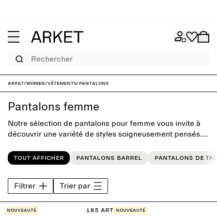
Rechercher
ARKET
/
Women
/
Vêtements
/
Pantalons
Pantalons femme
Notre sélection de pantalons pour femme vous invite à
découvrir une variété de styles soigneusement pensés.
Conçue pour résister aux tendances, cette collection
inclut des essentiels de la garde-robe tels que des jeans
Tout afficher
Pantalons barrel
Pantalons de tai
classiques, des pantalons de tailleur et des pantalons
décontractés en lin.
Filtrer
Trier par
185 articles
Nouveauté
Nouveauté