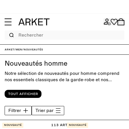
Rechercher
ARKET
/
Men
/
Nouveautés
Nouveautés homme
Notre sélection de nouveautés pour homme comprend
nos essentiels classiques de la garde-robe et nos
modèles phares de la saison. Conçues avec une
simplicité intemporelle, toutes nos pièces ont été
Tout afficher
pensées pour résister aux tendances.
Filtrer
Trier par
113 articles
Nouveauté
Nouveauté