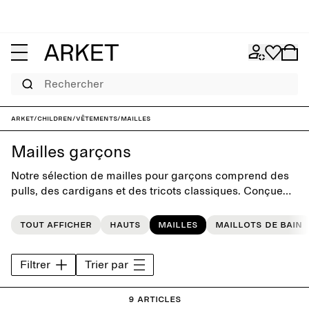
Rechercher
ARKET
/
Children
/
Vêtements
/
Mailles
Mailles garçons
Notre sélection de mailles pour garçons comprend des
pulls, des cardigans et des tricots classiques. Conçue
avec une simplicité ludique, la collection offre douceur
et chaleur au quotidien.
Tout afficher
Hauts
Mailles
Maillots de bain
Filtrer
Trier par
9 articles