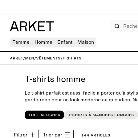
Rechercher
Femme
Homme
Enfant
Maison
ARKET
/
Men
/
Vêtements
/
T-shirts
T-shirts homme
Le t-shirt parfait est aussi facile à porter qu'à styl
garde-robe pour un look moderne au quotidien. Notr
pour homme a été conçue en mettant l'accent sur la
caractère intemporel. Disponibles dans des teintes
Tout afficher
T-shirts à manches longues
la saison, les styles classiques à col rond et à co
t-shirts oversize pour un style plus décontracté. A
look intemporel, combinez-les avec un pantalon él
Filtrer
Trier par
144 articles