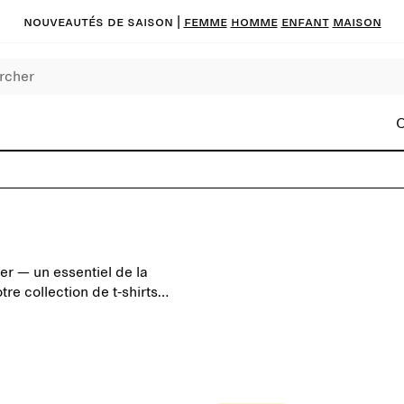
Nouveautés de saison
|
FEMME
HOMME
ENFANT
MAISON
C
iser — un essentiel de la
e collection de t-shirts
 coupe, la qualité et le
 neutres et les couleurs de
l en V sont combinés avec des
ssociez-les à un jean pour un
égant ou portez-les sous une