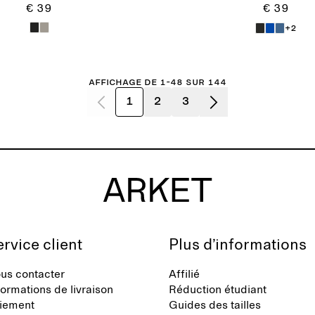
€ 39
€ 39
+2
Affichage de 1-48 sur 144
1
2
3
rvice client
Plus d’informations
us contacter
Affilié
formations de livraison
Réduction étudiant
iement
Guides des tailles