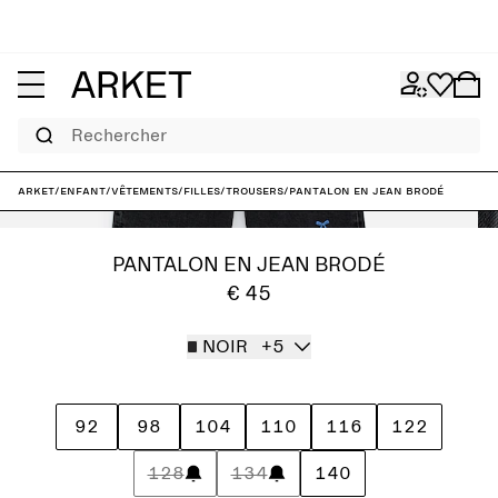
Rechercher
ARKET
/
Enfant
/
Vêtements
/
Filles
/
Trousers
/
Pantalon en jean brodé
PANTALON EN JEAN BRODÉ
€ 45
NOIR
+5
92
98
104
110
116
122
128
134
140