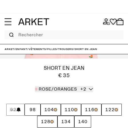
Rechercher
ARKET
/
Enfant
/
Vêtements
/
Filles
/
Trousers
/
Short en jean
SHORT EN JEAN
€ 35
ROSE/ORANGES
+2
92
98
104
110
116
122
128
134
140