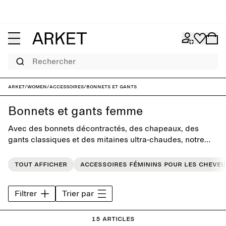
Rechercher
ARKET
/
Women
/
Accessoires
/
Bonnets et gants
Bonnets et gants femme
Avec des bonnets décontractés, des chapeaux, des
gants classiques et des mitaines ultra-chaudes, notre
sélection de bonnets et de gants pour femme vous
propose une gamme soignée de styles pour compléter
Tout afficher
Accessoires féminins pour les cheveu
vos tenues de tous les jours.
Filtrer
Trier par
15 articles