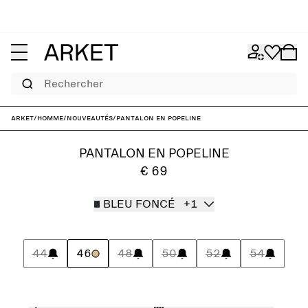
Rechercher
ARKET
/
Homme
/
Nouveautés
/
Pantalon en popeline
PANTALON EN POPELINE
€ 69
BLEU FONCÉ
+1
44
46
48
50
52
54