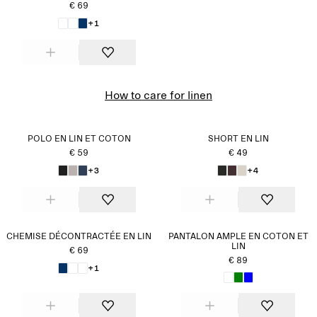
€ 69
+1
How to care for linen
POLO EN LIN ET COTON
SHORT EN LIN
€ 59
€ 49
+3
+4
CHEMISE DÉCONTRACTÉE EN LIN
PANTALON AMPLE EN COTON ET
LIN
€ 69
€ 89
+1