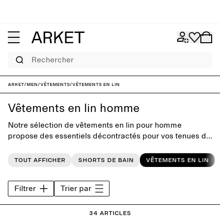
Rechercher
ARKET
/
Men
/
Vêtements
/
Vêtements en lin
Vêtements en lin homme
Notre sélection de vêtements en lin pour homme
propose des essentiels décontractés pour vos tenues de
tous les jours. Conçues pour résister aux tendances, nos
pièces ont été confectionnées en mettant l'accent sur la
Tout afficher
Shorts de bain
Vêtements en lin
silhouette et le sens du détail.
Filtrer
Trier par
34 articles