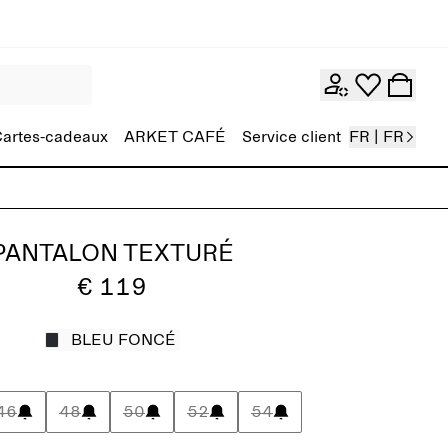
artes-cadeaux
ARKET CAFÉ
Service client
FR | FR
PANTALON TEXTURÉ
€ 119
BLEU FONCÉ
46
48
50
52
54