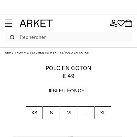
Rechercher
ARKET
/
Homme
/
Vêtements
/
T-shirts
/
Polo en coton
POLO EN COTON
€ 49
BLEU FONCÉ
XS
S
M
L
XL