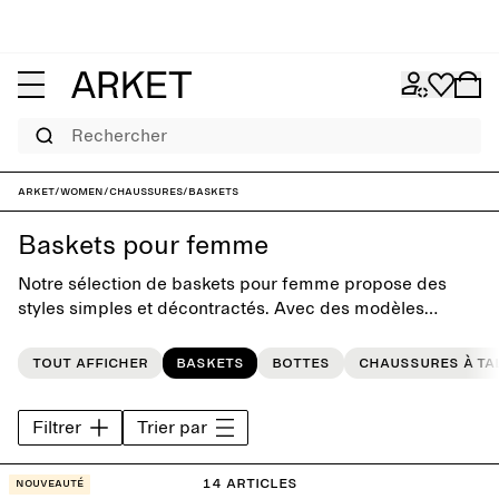
Rechercher
ARKET
/
Women
/
Chaussures
/
Baskets
Baskets pour femme
Notre sélection de baskets pour femme propose des
styles simples et décontractés. Avec des modèles
soigneusement sélectionnés provenant de nos marques
préférées, cette collection a été pensée pour ajouter une
Tout afficher
Baskets
Bottes
Chaussures à ta
touche sportive classique à vos looks de tous les jours.
Filtrer
Trier par
14 articles
Nouveauté