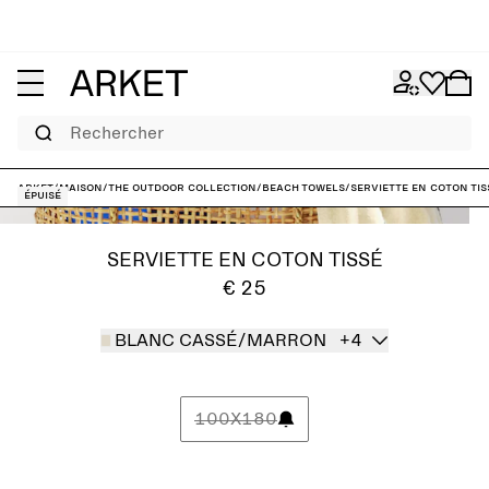
Rechercher
ARKET
/
Maison
/
The outdoor collection
/
Beach Towels
/
Serviette en coton tis
Épuisé
SERVIETTE EN COTON TISSÉ
€ 25
BLANC CASSÉ/MARRON
+4
100X180