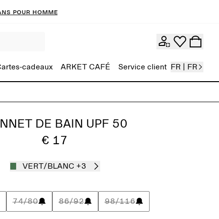
ans pour homme
artes-cadeaux
ARKET CAFÉ
Service client
FR | FR
NNET DE BAIN UPF 50
€ 17
VERT/BLANC
+3
74/80
86/92
98/116