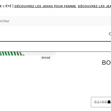
 l'été |
Découvrez les jeans pour femme
Découvrez les je
C
0
Épuisé
BO
62/68