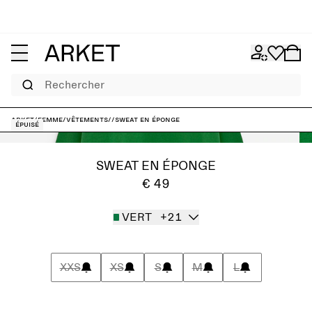
Rechercher
ARKET
/
Femme
/
Vêtements
/
/
Sweat en éponge
Épuisé
SWEAT EN ÉPONGE
€ 49
VERT
+21
XXS
XS
S
M
L