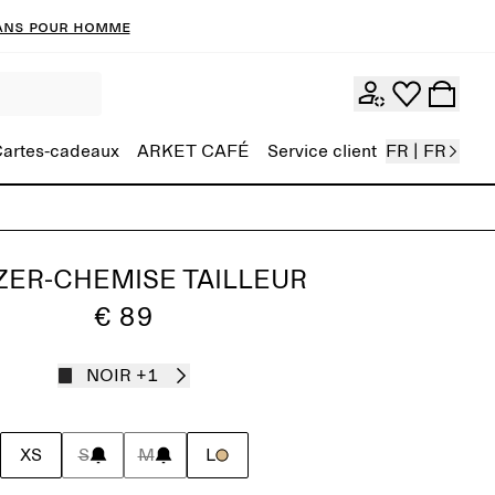
ans pour homme
artes-cadeaux
ARKET CAFÉ
Service client
FR | FR
ZER-CHEMISE TAILLEUR
€ 89
NOIR
+1
XS
S
M
L