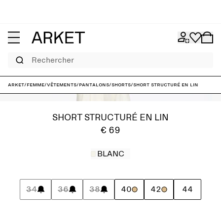
Rechercher
ARKET
/
Femme
/
Vêtements
/
Pantalons
/
Shorts
/
Short structuré en lin
SHORT STRUCTURÉ EN LIN
€ 69
BLANC
34
36
38
40
42
44