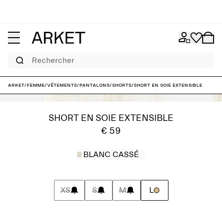
Rechercher
ARKET
/
Femme
/
Vêtements
/
Pantalons
/
Shorts
/
Short en soie extensible
SHORT EN SOIE EXTENSIBLE
€ 59
BLANC CASSÉ
XS
S
M
L