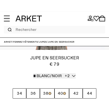
Rechercher
ARKET
/
Femme
/
Vêtements
/
Jupes
/
Jupe en seersucker
JUPE EN SEERSUCKER
€ 79
BLANC/NOIR
+2
34
36
38
40
42
44