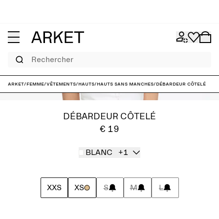
Rechercher
ARKET
/
Femme
/
Vêtements
/
Hauts
/
Hauts sans manches
/
Débardeur côtelé
DÉBARDEUR CÔTELÉ
€ 19
BLANC
+1
XXS
XS
S
M
L